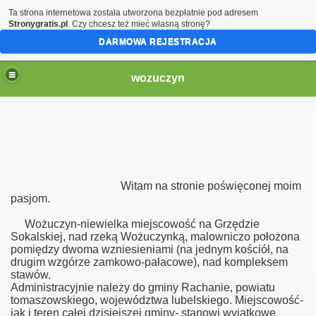
Ta strona internetowa została utworzona bezpłatnie pod adresem
Stronygratis.pl
. Czy chcesz też mieć własną stronę?
DARMOWA REJESTRACJA
wozuczyn
CKIE
Witam na stronie poświęconej moim
racowania
pasjom.
Wożuczyn-niewielka miejscowość na Grzędzie
Sokalskiej, nad rzeką Wożuczynką, malowniczo położona
pomiędzy dwoma wzniesieniami (na jednym kościół, na
IE
drugim wzgórze zamkowo-pałacowe), nad kompleksem
stawów.
e
Administracyjnie należy do gminy Rachanie, powiatu
tomaszowskiego, województwa lubelskiego. Miejscowość-
jak i teren całej dzisiejszej gminy- stanowi wyjatkowe
NIE