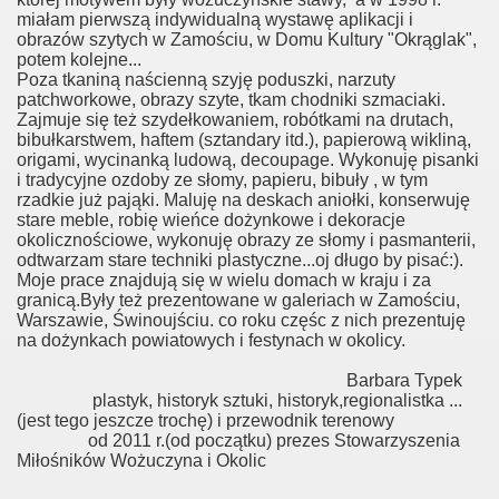
miałam pierwszą indywidualną wystawę aplikacji i
obrazów szytych w Zamościu, w Domu Kultury "Okrąglak",
potem kolejne...
Poza tkaniną naścienną szyję poduszki, narzuty
patchworkowe, obrazy szyte, tkam chodniki szmaciaki.
Zajmuje się też szydełkowaniem, robótkami na drutach,
bibułkarstwem, haftem (sztandary itd.), papierową wikliną,
origami, wycinanką ludową, decoupage. Wykonuję pisanki
i tradycyjne ozdoby ze słomy, papieru, bibuły , w tym
rzadkie już pająki. Maluję na deskach aniołki, konserwuję
stare meble, robię wieńce dożynkowe i dekoracje
okolicznościowe, wykonuję obrazy ze słomy i pasmanterii,
odtwarzam stare techniki plastyczne...oj długo by pisać:).
Moje prace znajdują się w wielu domach w kraju i za
granicą.Były też prezentowane w galeriach w Zamościu,
Warszawie, Świnoujściu. co roku częśc z nich prezentuję
na dożynkach powiatowych i festynach w okolicy.
Barbara Typek
plastyk, historyk sztuki, historyk,regionalistka ...
(jest tego jeszcze trochę) i przewodnik terenowy
od 2011 r.(od początku) prezes Stowarzyszenia
Miłośników Wożuczyna i Okolic