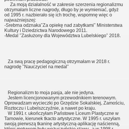
Za moją działalność w zakresie szerzenia regionalizmu
otrzymałam liczne nagrody, długo by je wymieniać, gdyż
od 1995 r. nazbierało się ich trochę, wspomnę więc o
najważniejszej:
-Srebrna odznaka"Za opiekę nad zabytkami" Ministerstwa
Kultury i Dziedzictwa Narodowego 2011.
-Medal "Zasłużony dla Województwa Lubelskiego" 2018.
Za swą pracę pedagogiczną otrzymałam w 2018 r.
nagrodę "Nauczyciel na medal"
Regionalizm to moja pasja, ale nie jedyna.
Jestem licencjonowanym przewodnikiem terenowym.
Oprowadzam wycieczki po Grzędzie Sokalskiej, Zamościu,
Roztoczu i Lubelszczyźnie, a nawet po kraju.
W 1991 r. ukończyłam Państowe Liceum Plastyczne w
Tarnowie, kierunek tkacto artystyczne. W 1995 r. uszyłam
swoją pierwszą tkaninę artystyczną-aplikację naścienną,
której motywem były wożuczyńskie stawy, a w 1998 r.