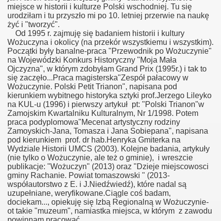
miejsce w historii i kulturze Polski wschodniej. Tu się
urodziłam i tu przyszło mi po 10. letniej przerwie na naukę
zyna i Okolic
żyć i "tworzyć".
Od 1995 r. zajmuję się badaniem historii i kultury
Wożuczyna i okolicy (na przekór wszystkiemu i wszystkim).
Początki były banalne-praca "Przewodnik po Wożuczynie"
na Wojewódzki Konkurs Historyczny "Moja Mała
Ojczyzna", w którym zdobyłam Grand Prix (1995r.) i tak to
się zaczęło...Praca magisterska"Zespół pałacowy w
k do biografii
Wożuczynie. Polski Petit Trianon", napisana pod
kierunkiem wybitnego historyka sztyki prof.Jerzego Lileyko
na KUL-u (1996) i pierwszy artykuł pt: "Polski Trianon"w
Zamojskim Kwartalniku Kulturalnym, Nr 1/1998. Potem
praca podyplomowa"Mecenat artystyczny rodziny
Zamoyskich-Jana, Tomasza i Jana Sobiepana", napisana
pod kierunkiem prof. dr hab.Henryka Gmiterka na
Wydziale Historii UMCS (2003). Kolejne badania, artykuły
(nie tylko o Wożuczynie, ale też o gminie), i wreszcie
publikacje: "Wożuczyn" (2013) oraz "Dzieje miejscowosci
gminy Rachanie. Powiat tomaszowski " (2013-
współautorstwo z E. i J.Niedźwiedź), które nadal są
uzupełniane, weryfikowane.Ciągle coś badam,
dociekam..., opiekuję się Izbą Regionalną w Wożuczynie-
ot takie "muzeum", namiastka miejsca, w którym z zawodu
powinnam pracować.