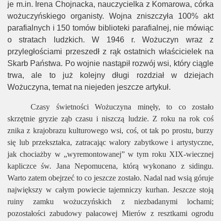
je m.in. Irena Chojnacka, nauczycielka z Komarowa, córka
wożuczyńskiego organisty. Wojna zniszczyła 100% akt
parafialnych i 150 tomów biblioteki parafialnej, nie mówiąc
o stratach ludzkich. W 1946 r. Wożuczyn wraz z
przyległościami przeszedł z rąk ostatnich właścicielek na
Skarb Państwa. Po wojnie nastąpił rozwój wsi, który ciągle
trwa, ale to już kolejny długi rozdział w dziejach
Wożuczyna, temat na niejeden jeszcze artykuł.
Czasy świetności Wożuczyna minęły, to co zostało
skrzętnie gryzie ząb czasu i niszczą ludzie. Z roku na rok coś
znika z krajobrazu kulturowego wsi, coś, ot tak po prostu, burzy
się lub przekształca, zatracając walory zabytkowe i artystyczne,
jak chociażby w „wyremontowanej” w tym roku XIX-wiecznej
kapliczce św. Jana Nepomucena, którą wykonano z sidingu.
Warto zatem obejrzeć to co jeszcze zostało. Nadal nad wsią góruje
największy w całym powiecie tajemniczy kurhan. Jeszcze stoją
ruiny zamku wożuczyńskich z niezbadanymi lochami;
pozostałości zabudowy pałacowej Mierów z resztkami ogrodu