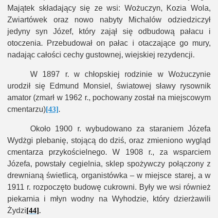
Majątek składający się ze wsi: Wożuczyn, Kozia Wola,
Zwiartówek oraz nowo nabyty Michalów odziedziczył
jedyny syn Józef, który zajął się odbudową pałacu i
otoczenia. Przebudował on pałac i otaczające go mury,
nadając całości cechy gustownej, wiejskiej rezydencji.
W 1897 r. w chłopskiej rodzinie w Wożuczynie
urodził się Edmund Monsiel, światowej sławy rysownik
amator (zmarł w 1962 r., pochowany został na miejscowym
cmentarzu)
[43]
.
Około 1900 r. wybudowano za staraniem Józefa
Wydżgi plebanię, stojącą do dziś, oraz zmieniono wygląd
cmentarza przykościelnego. W 1908 r., za wsparciem
Józefa, powstały cegielnia, sklep spożywczy połączony z
drewnianą świetlicą, organistówka – w miejsce starej, a w
1911 r. rozpoczęto budowę cukrowni. Były we wsi również
piekarnia i młyn wodny na Wyhodzie, który dzierżawili
Żydzi
[44]
.