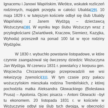
Ignacemu i Janowi Wapińskim. Wkrótce, wskutek rozliczeń
rodzinnych, majątek przejęła w całości Ubalda
[29]
. 10
maja 1829 r. w tutejszym kościele odbył się ślub Ubaldy
Wapińskiej z Janem Wydżgą – dzierżawcą
Wożuczyna
[30]
. W wyniku tego ślubu Wożuczyn wraz z
przyległościami (Zwiartówek, Kraczew, Siemierz, Kazyjka,
Wyhoda) przeszedł na ponad 100 lat w ręce rodziny
Wydżgów.
W 1830 r. wybuchło powstanie listopadowe, w które
czynnie zaangażował się ówczesny dziedzic Wożuczyna
Jan Wydżga. W czerwcu 1831 r. powstańcy z korpusu gen.
Wojciecha Chrzanowskiego przeprowadzili we wsi
rekwizycję żywności
[31]
. W tym czasie przy pałacu
wożuczyńskim mieszkała rodzina Trembińskich, z której
pochodziła matka Aleksandra Głowackiego (Bolesława
Prusa) – Apolonia. Ojciec pisarza – Antoni Głowacki –był
tu ekonomem. 20 listopada 1831 r. w kościele w
Wożuczynie odbył się ślub tych dwojga, w obecności