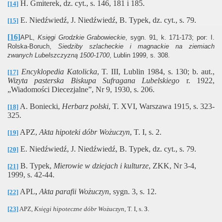
H. Gmiterek, dz. cyt., s. 146, 181 i 185.
[14]
E. Niedźwiedź, J. Niedźwiedź, B. Typek, dz. cyt., s. 79.
[15]
[16]
APL,
Księgi Grodzkie Grabowieckie
, sygn. 91, k. 171-173; por: I.
Rolska-Boruch,
Siedziby szlacheckie i magnackie na ziemiach
zwanych Lubelszczyzną 1500-1700
, Lublin 1999, s. 308.
Encyklopedia Katolicka
, T. III, Lublin 1984, s. 130;
b. aut.,
[17]
Wizyta pasterska Biskupa Sufragana Lubelskiego
r. 1922,
„Wiadomości Diecezjalne”, Nr 9, 1930
, s. 206.
A. Boniecki,
Herbarz polski
, T. XVI, Warszawa 1915, s. 323-
[18]
325.
APZ,
Akta hipoteki dóbr Wożuczyn
, T. I, s. 2.
[19]
E. Niedźwiedź, J. Niedźwiedź, B. Typek, dz. cyt., s. 79.
[20]
B. Typek,
Mierowie w dziejach i kulturze
, ZKK, Nr 3-4,
[21]
1999, s. 42-44.
APL
,
Akta parafii Wożuczyn
, sygn. 3, s. 12.
[22]
[23]
APZ,
Księgi hipoteczne dóbr Wożuczyn
, T. I, s
. 3.