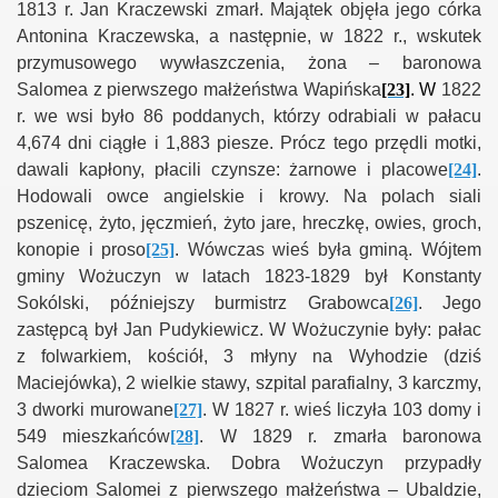
1813 r. Jan Kraczewski zmarł. Majątek objęła jego córka
Antonina Kraczewska, a następnie, w 1822 r., wskutek
przymusowego wywłaszczenia, żona – baronowa
Salomea z pierwszego małżeństwa Wapińska
[23]
. W
1822
r. we wsi było 86 poddanych, którzy odrabiali w pałacu
4,674 dni ciągłe i 1,883 piesze. Prócz tego przędli motki,
dawali kapłony, płacili czynsze: żarnowe i placowe
[24]
.
Hodowali owce angielskie i krowy. Na polach siali
pszenicę, żyto, jęczmień, żyto jare, hreczkę, owies, groch,
konopie i proso
[25]
. Wówczas wieś była gminą. Wójtem
gminy Wożuczyn w latach 1823-1829 był Konstanty
Sokólski, późniejszy burmistrz Grabowca
[26]
. Jego
zastępcą był Jan Pudykiewicz. W Wożuczynie były: pałac
z folwarkiem, kościół, 3 młyny na Wyhodzie (dziś
Maciejówka), 2 wielkie stawy, szpital parafialny, 3 karczmy,
3 dworki murowane
[27]
. W 1827 r. wieś liczyła 103 domy i
549 mieszkańców
[28]
. W 1829 r. zmarła baronowa
Salomea Kraczewska. Dobra Wożuczyn przypadły
dzieciom Salomei z pierwszego małżeństwa – Ubaldzie,