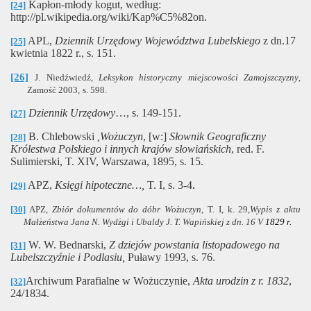
Kapłon-młody kogut, według:
[24]
http://pl.wikipedia.org/wiki/Kap%C5%82on.
APL,
Dziennik Urzędowy Województwa Lubelskiego
z dn.17
[25]
kwietnia 1822 r., s. 151.
[26]
J. Niedźwiedź,
Leksykon historyczny miejscowości Zamojszczyzny
,
Zamość 2003,
s. 598.
Dziennik Urzędowy
…, s. 149-151.
[27]
B. Chlebowski
,Wożuczyn
, [w:]
Słownik Geograficzny
[28]
Królestwa Polskiego i innych krajów słowiańskich
, red. F.
Sulimierski, T. XIV, Warszawa, 1895, s. 15.
APZ,
Księgi hipoteczne…,
T. I, s. 3-4
.
[29]
[30]
APZ,
Zbiór dokumentów do dóbr Wożuczyn
, T. I, k. 29,
Wypis z aktu
Małżeństwa Jana N. Wydżgi i Ubaldy J. T. Wapińskiej z dn. 16 V
1829 r.
W. W. Bednarski,
Z dziejów powstania listopadowego na
[31]
Lubelszczyźnie i Podlasiu,
Puławy 1993, s. 76.
Archiwum Parafialne w Wożuczynie,
Akta urodzin z r. 1832
,
[32]
24/1834.