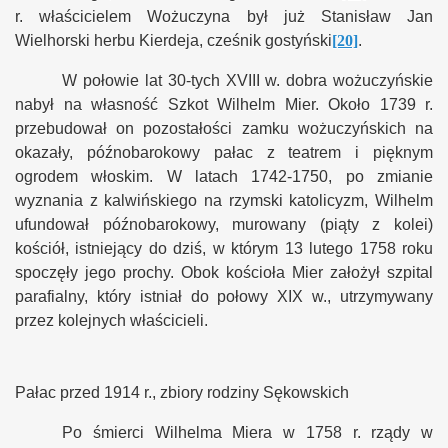
r. właścicielem Wożuczyna był już Stanisław Jan
Wielhorski herbu Kierdeja, cześnik gostyński
[20]
.
W połowie lat 30-tych XVIII w. dobra wożuczyńskie
nabył na własność Szkot Wilhelm Mier. Około 1739 r.
przebudował on pozostałości zamku wożuczyńskich na
okazały, późnobarokowy pałac z teatrem i pięknym
ogrodem włoskim. W latach 1742-1750, po zmianie
wyznania z kalwińskiego na rzymski katolicyzm, Wilhelm
ufundował późnobarokowy, murowany (piąty z kolei)
kościół, istniejący do dziś, w którym 13 lutego 1758 roku
spoczęły jego prochy. Obok kościoła Mier założył szpital
parafialny, który istniał do połowy XIX w., utrzymywany
przez kolejnych właścicieli.
Pałac przed 1914 r., zbiory rodziny Sękowskich
Po śmierci Wilhelma Miera w 1758 r. rządy w