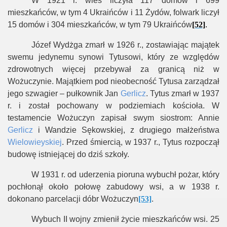
W 1921 r. wieś liczyła 117 domów i 699
mieszkańców, w tym 4 Ukraińców i 11 Żydów, folwark liczył
15 domów i 304 mieszkańców, w tym 79 Ukraińców
[52]
.
Józef Wydżga zmarł w 1926 r., zostawiając majątek
swemu jedynemu synowi Tytusowi, który ze względów
zdrowotnych więcej przebywał za granicą niż w
Wożuczynie. Majątkiem pod nieobecność Tytusa zarządzał
jego szwagier – pułkownik Jan
Gerlicz
. Tytus zmarł w 1937
r. i został pochowany w podziemiach kościoła. W
testamencie Wożuczyn zapisał swym siostrom: Annie
Gerlicz
i Wandzie Sękowskiej, z drugiego małżeństwa
Wielowieyskiej
. Przed śmiercią, w 1937 r., Tytus rozpoczął
budowę istniejącej do dziś szkoły.
W 1931 r. od uderzenia pioruna wybuchł pożar, który
pochłonął około połowę zabudowy wsi, a w 1938 r.
dokonano parcelacji dóbr Wożuczyn
[53]
.
Wybuch II wojny zmienił życie mieszkańców wsi. 25