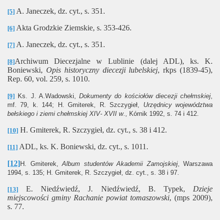
A. Janeczek, dz. cyt., s. 351.
[5]
Akta Grodzkie Ziemskie, s. 353-426.
[6]
A. Janeczek, dz. cyt., s. 351.
[7]
Archiwum Diecezjalne w Lublinie (dalej ADL), ks. K.
[8]
Boniewski,
Opis historyczny diecezji lubelskiej
, rkps (1839-45),
Rep. 60, vol. 259, s. 1010.
[9]
Ks. J. A.Wadowski,
Dokumenty do kościołów diecezji chełmskiej
,
mf. 79, k. 144; H. Gmiterek, R. Szczygieł,
Urzędnicy województwa
bełskiego i ziemi chełmskiej XIV- XVII w
., Kórnik 1992, s. 74 i 412.
H. Gmiterek, R. Szczygieł, dz. cyt., s. 38 i 412.
[10]
ADL, ks. K. Boniewski, dz. cyt., s. 1011.
[11]
[12]
H. Gmiterek,
Album studentów Akademii Zamojskiej
, Warszawa
1994, s. 135; H. Gmiterek, R. Szczygieł, dz. cyt., s. 38 i 97.
E. Niedźwiedź, J. Niedźwiedź, B. Typek,
Dzieje
[13]
miejscowości gminy Rachanie powiat tomaszowski
, (mps 2009),
s. 77.