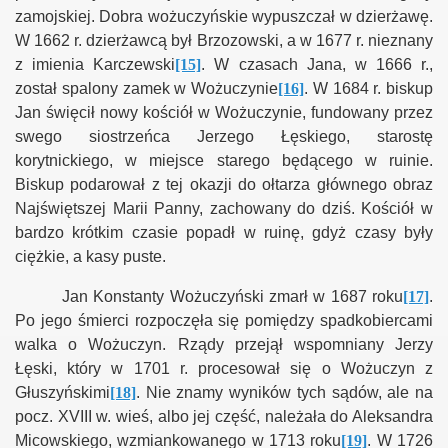
zamojskiej. Dobra wożuczyńskie wypuszczał w dzierżawę.
W 1662 r. dzierżawcą był Brzozowski, a w 1677 r. nieznany
z imienia Karczewski
[15]
. W czasach Jana, w 1666 r.,
został spalony zamek w Wożuczynie
[16]
. W 1684 r. biskup
Jan święcił nowy kościół w Wożuczynie, fundowany przez
swego siostrzeńca Jerzego Łęskiego, starostę
korytnickiego, w miejsce starego będącego w ruinie.
Biskup podarował z tej okazji do ołtarza głównego obraz
Najświętszej Marii Panny, zachowany do dziś. Kościół w
bardzo krótkim czasie popadł w ruinę, gdyż czasy były
ciężkie, a kasy puste.
Jan Konstanty Wożuczyński zmarł w 1687 roku
[17]
.
Po jego śmierci rozpoczęła się pomiędzy spadkobiercami
walka o Wożuczyn. Rządy przejął wspomniany Jerzy
Łęski, który w 1701 r. procesował się o Wożuczyn z
Głuszyńskimi
[18]
. Nie znamy wyników tych sądów, ale
na
pocz. XVIII w. wieś, albo jej część, należała do Aleksandra
Micowskiego, wzmiankowanego w 1713 roku
[19]
. W 1726