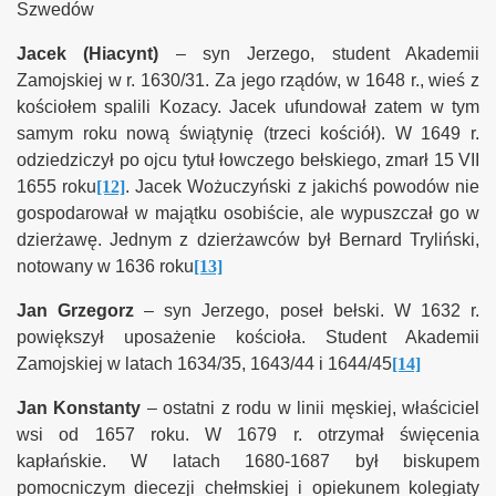
Szwedów
Jacek (Hiacynt)
–
syn Jerzego, student Akademii
Zamojskiej w r. 1630/31. Za jego rządów, w 1648 r., wieś z
kościołem spalili Kozacy. Jacek ufundował zatem w tym
samym roku nową świątynię (trzeci kościół). W 1649 r.
odziedziczył po ojcu tytuł łowczego bełskiego, zmarł 15 VII
1655 roku
[12]
. Jacek Wożuczyński z jakichś powodów nie
gospodarował w majątku osobiście, ale wypuszczał go w
dzierżawę. Jednym z dzierżawców był Bernard Tryliński,
notowany w 1636 roku
[13]
Jan
Grzegorz
– syn Jerzego, poseł bełski. W 1632 r.
powiększył uposażenie kościoła. Student Akademii
Zamojskiej w latach 1634/35, 1643/44
i 1644/45
[14]
Jan Konstanty
– ostatni z rodu w linii męskiej, właściciel
wsi od 1657 roku. W 1679 r. otrzymał święcenia
kapłańskie. W latach 1680-1687 był biskupem
pomocniczym diecezji chełmskiej i opiekunem kolegiaty