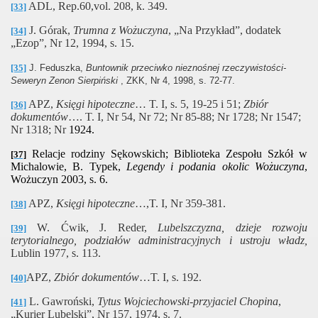
ADL, Rep.60,vol. 208, k. 349.
[33]
J. Górak,
Trumna z Wożuczyna
, „Na Przykład”, dodatek
[34]
„Ezop”, Nr 12, 1994, s. 15.
[35]
J. Feduszka,
Buntownik przeciwko nieznośnej rzeczywistości-
Seweryn Zenon Sierpiński
, ZKK, Nr 4, 1998, s. 72-77.
APZ,
Księgi hipoteczne
… T. I, s. 5, 19-25 i 51;
Zbiór
[36]
dokumentów
…. T. I, Nr 54, Nr 72; Nr 85-88; Nr 1728; Nr 1547;
Nr 1318; Nr
1924.
Relacje rodziny Sękowskich; Biblioteka Zespołu Szkół w
[37]
Michalowie, B. Typek,
Legendy i podania okolic Wożuczyna
,
Wożuczyn 2003, s. 6.
APZ,
Księgi hipoteczne
…,T. I, Nr 359-381.
[38]
W. Ćwik, J. Reder,
Lubelszczyzna, dzieje rozwoju
[39]
terytorialnego, podziałów administracyjnych i ustroju władz,
Lublin 1977, s. 113.
APZ,
Zbiór dokumentów
…T. I, s. 192.
[40]
L. Gawroński,
Tytus Wojciechowski-przyjaciel Chopina
,
[41]
„Kurier Lubelski”, Nr 157, 1974, s. 7.