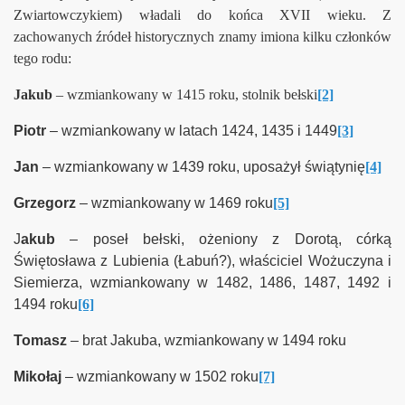
Zwiartowczykiem) władali do końca XVII wieku. Z
zachowanych źródeł historycznych znamy imiona kilku członków
tego rodu:
Pawła Gajewskiego
Jakub
– wzmiankowany w 1415 roku, stolnik bełski
[2]
Piotr
– wzmiankowany w latach 1424, 1435 i 1449
[3]
IE
Jan
– wzmiankowany w 1439 roku, uposażył świątynię
[4]
e
Grzegorz
– wzmiankowany w 1469 roku
[5]
NIE
J
akub
– poseł bełski, ożeniony z Dorotą, córką
zyna i Okolic
Świętosława z Lubienia (Łabuń?), właściciel Wożuczyna i
Siemierza, wzmiankowany w 1482, 1486, 1487, 1492 i
1494 roku
[6]
Tomasz
– brat Jakuba, wzmiankowany w 1494 roku
k do biografii
Mikołaj
– wzmiankowany w 1502 roku
[7]