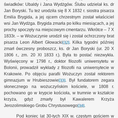
świadków: Ubaldy i Jana Wydżgów. Ślubu udzielał ks. dr
Jan Boryski. Tu też urodziła się 8 X 1832 r. siostra pisarza
Emilia Brygida, a jej ojcem chrzestnym został właściciel
wsi Jan Wydżga. Brygida zmarła po kilku miesiącach, a jej
prochy spoczęły na miejscowym cmentarzu. Wkrótce – 7 X
1833r. – w Wożuczynie urodził się i został ochrzczony brat
pisarza Leon Albert Głowacki
[32]
. Kilka tygodni później
zmarł ówczesny proboszcz, ks. dr Jan Boryski (ur. 20 X
1806 r., zm.
20 XI 1833 r.
). Była to postać niezwykła.
W
yświęcony w 1798 r., doktor filozofii uniwersytetu w
Bolonii, prowadził wykłady z filozofii na uniwersytecie w
Krakowie. Po objęciu parafii Wożuczyn został rektorem
gimnazjum w Hrubieszowie
[33]
. Był fundatorem zegara
słonecznego na wożuczyńskim kościele, w 1808 r.
pochowano go w krypcie kościoła, w trumnie w kształcie
krzyża, gdyż zmarły był Kawalerem Krzyża
Jerozolimskiego Grobu Chrystusowego
[34]
.
Pod koniec lat 30-tych XIX w. częstym gościem w