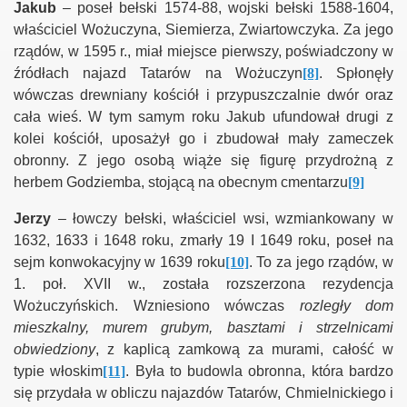
Jakub
– poseł bełski 1574-88, wojski bełski 1588-1604,
właściciel Wożuczyna, Siemierza, Zwiartowczyka. Za jego
rządów, w 1595 r., miał miejsce pierwszy, poświadczony w
źródłach najazd Tatarów na Wożuczyn
[8]
. Spłonęły
wówczas drewniany kościół i przypuszczalnie dwór oraz
cała wieś. W tym samym roku Jakub ufundował drugi z
kolei kościół, uposażył go i zbudował mały zameczek
obronny. Z jego osobą wiąże się figurę przydrożną z
herbem Godziemba, stojącą na obecnym cmentarzu
[9]
Jerzy
– łowczy bełski, właściciel wsi, wzmiankowany w
1632, 1633 i 1648 roku, zmarły 19 I 1649 roku, poseł na
sejm konwokacyjny w 1639 roku
[10]
. To za jego rządów, w
1. poł. XVII w., została rozszerzona rezydencja
Wożuczyńskich. Wzniesiono wówczas
rozległy dom
mieszkalny, murem grubym, basztami i strzelnicami
obwiedziony
, z kaplicą zamkową za murami, całość w
typie włoskim
[11]
. Była to budowla obronna, która bardzo
się przydała w obliczu najazdów Tatarów, Chmielnickiego i