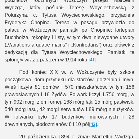
podziałów rodzinnych Wożuczyn przejął Marcellin
Wydżga, który poślubił Teresę Woyciechowską z
Poturzyna, c. Tytusa Woyciechowskiego, przyjaciela
Fryderyka Chopina. Teresa w posagu przywiozła do
pałacu w Wożuczynie pamiątki po Chopinie: fortepian
Buchholza, rękopisy i listy, w tym dwa niewydane utwory
(„Variations a quatre mains” i „Kontredans”) oraz ołówek z
dedykacją dla Tytusa Woyciechowskiego. Pamiątki te
spłonęły wraz z pałacem w 1914 roku
[41]
.
Pod koniec XIX w. w Wożuczynie były szkoła
początkowa, dom przytułku dla starców, gorzelnia i młyn.
Wieś liczyła 81 domów i 570 mieszkańców, w tym 156
prawosławnych i 18 Żydów. Folwark liczył 1.756 mórg, w
tym 902 morgi ziemi ornej, 168 mórg łąk, 15 mórg pastwisk,
540 mórg lasu, 42 morgi serwitutów i 89 mórg nieużytków.
W folwarku było 17 budynków murowanych i 28
drewnianych, płodozmianów 8 i 10 pól
[42]
.
20 października 1894 r. zmarł Marcellin Wydżga.