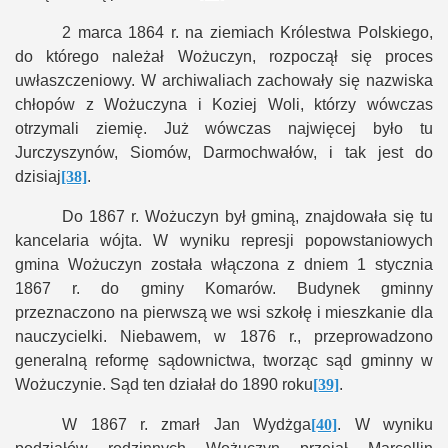
2 marca 1864 r. na ziemiach Królestwa Polskiego,
do którego należał Wożuczyn, rozpoczął się proces
uwłaszczeniowy. W archiwaliach zachowały się nazwiska
chłopów z Wożuczyna i Koziej Woli, którzy wówczas
otrzymali ziemię. Już wówczas najwięcej było tu
Jurczyszynów, Siomów, Darmochwałów, i tak jest do
dzisiaj
[38]
.
Do 1867 r. Wożuczyn był gminą, znajdowała się tu
kancelaria wójta. W wyniku represji popowstaniowych
gmina Wożuczyn została włączona z dniem 1 stycznia
1867 r. do gminy Komarów. Budynek gminny
przeznaczono na pierwszą we wsi szkołę i mieszkanie dla
nauczycielki. Niebawem, w 1876 r., przeprowadzono
generalną reformę sądownictwa, tworząc sąd gminny w
Wożuczynie. Sąd ten działał do 1890 roku
[39]
.
W 1867 r. zmarł Jan Wydżga
[40]
. W wyniku