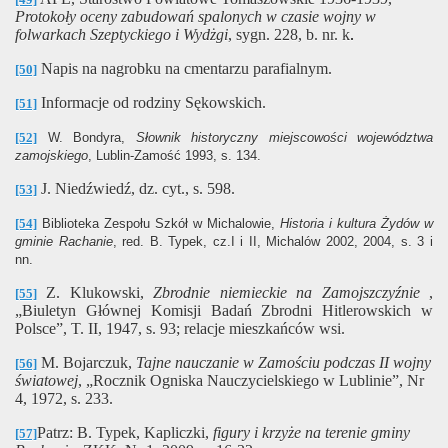
Protokoły oceny zabudowań spalonych w czasie wojny w
folwarkach Szeptyckiego i Wydżgi
, sygn. 228, b. nr. k
.
Napis na nagrobku na cmentarzu parafialnym.
[50]
Informacje od rodziny Sękowskich.
[51]
[52]
W. Bondyra,
Słownik historyczny miejscowości województwa
zamojskiego
, Lublin-Zamość 1993, s. 134.
J. Niedźwiedź, dz. cyt., s. 598.
[53]
[54]
Biblioteka Zespołu Szkół w Michalowie,
Historia i kultura Żydów w
gminie Rachanie
, red. B. Typek, cz.I i II, Michalów 2002, 2004, s. 3 i
nn.
Z. Klukowski,
Zbrodnie niemieckie na Zamojszczyźnie
,
[55]
„Biuletyn Głównej Komisji Badań Zbrodni Hitlerowskich w
Polsce”, T. II, 1947, s. 93; relacje mieszkańców wsi.
M. Bojarczuk,
Tajne nauczanie w Zamościu podczas II wojny
[56]
światowej
, „Rocznik Ogniska Nauczycielskiego w Lublinie”, Nr
4, 1972, s. 233.
Patrz: B. Typek, Kapliczki,
figury i krzyże na terenie gminy
[57]