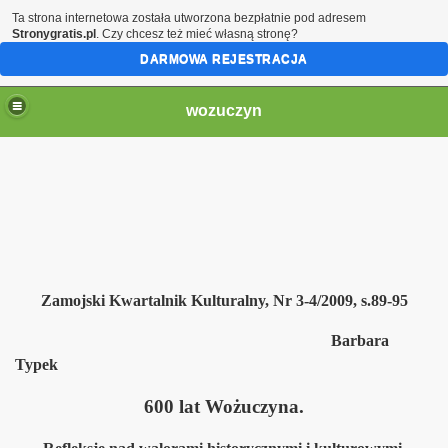
Ta strona internetowa została utworzona bezpłatnie pod adresem
Stronygratis.pl
. Czy chcesz też mieć własną stronę?
DARMOWA REJESTRACJA
wozuczyn
CKIE
racowania
Zamojski Kwartalnik Kulturalny, Nr 3-4/2009, s.89-95
Barbara
Typek
600 lat Wożuczyna.
kowski z Siemnic i S.Gajewski z Wożuczyna
renie parafii Wożuczyn