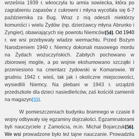
września 1939 r. wkroczyła tu armia sowiecka, która po
zagrabieniu zapasów z cukrowni i młyna wycofała się 6-7
października za Bug. Wraz z nią odeszli niektórzy
komuniści i wielu Żydów (np. dzierżawcy młyna Abrunko i
Zyngier), obawiających się powrotu Niemców
[54]
. Od 1940
r. we wsi przebywały władze wermachtu. Przed Bożym
Narodzeniem 1940 r. Niemcy dokonali masowego mordu
na Żydach wożuczyńskich. Zabitych pochowano w
zbiorowej mogile, a po wojnie ekshumowano szczątki i
przeniesiono na cmentarz żydowski w Komarowie. W
grudniu 1942 r. wieś, tak jak i okoliczne miejscowości,
wysiedlili Niemcy. Na plebani w 1943 r. urządzili
przedszkole dla dzieci nasiedleńców, zaś kościół zamienili
na magazyn
[55]
.
W pomieszczeniach budynku bramnego w czasie II
wojny odbywały się egzaminy dojrzałości. Egzaminatorami
byli nauczyciele z Zamościa, m.in. Michał Bojarczuk
[56]
.
We wsi
prowadzone było też tajne nauczanie. Prowadziła