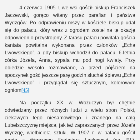
4 czerwca 1905 r. we wsi gościł biskup Franciszek
Jaczewski, gorąco witany przez parafian i państwa
Wydżgów. Po odprawieniu mszy w kościele biskup udał
się do pałacu, który wraz z ogrodem został na tę okazję
odpowiednio przystrojony. Z tarasu pałacu powitała gościa
kantata powitalna wykonana przez członków „Echa
Lwowskiego”, a gdy biskup wchodził do pałacu, 6-letnia
córka Józefa, Anna, sypała mu pod nogi kwiaty. Przy
obiedzie wesoło rozmawiano, a przed pójściem na
spoczynek gość jeszcze parę godzin słuchał śpiewu „Echa
Lwowskiego” i przyglądał się sztucznym, kolorowym
ogniom
[45]
.
Na początku XX w. Wożuczyn był chętnie
odwiedzany przez różnych ludzi z wielu stron Polski,
ciekawych tego niesamowitego i znanego na całą
Lubelszczyznę miejsca, jak też zapraszanych przez Józefa
Wydżgę, wielbiciela sztuki. W 1907 r. w pałacu gościł