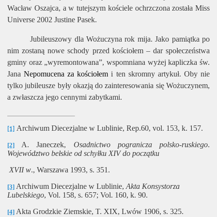
Wacław Oszajca, a w tutejszym kościele ochrzczona została Miss
Universe 2002 Justine Pasek.
Jubileuszowy dla Wożuczyna rok mija. Jako pamiątka po
nim zostaną nowe schody przed kościołem – dar społeczeństwa
gminy oraz „wyremontowana”, wspomniana wyżej kapliczka św.
Jana
Nepomucena za kościołem
i ten skromny artykuł. Oby nie
tylko jubileusze były okazją do zainteresowania się Wożuczynem,
a zwłaszcza jego cennymi zabytkami.
Archiwum Diecezjalne w Lublinie, Rep.60, vol. 153, k. 157.
[1]
A. Janeczek,
Osadnictwo pogranicza polsko-ruskiego
.
[2]
Województwo bełskie od schyłku XIV do początku
XVII w
., Warszawa 1993, s. 351.
Archiwum Diecezjalne w Lublinie,
Akta Konsystorza
[3]
Lubelskiego
, Vol. 158, s. 657; Vol. 160, k. 90.
Akta Grodzkie Ziemskie, T. XIX, Lwów 1906, s. 325.
[4]