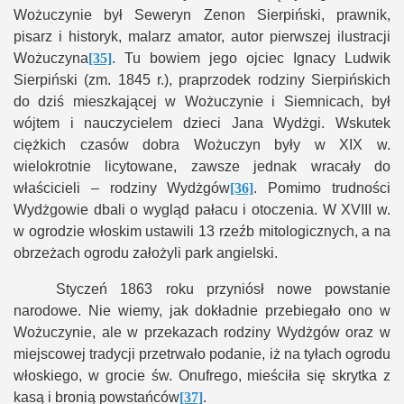
Wożuczynie był Seweryn Zenon Sierpiński, prawnik,
pisarz i historyk, malarz amator, autor pierwszej ilustracji
Wożuczyna
[35]
. Tu bowiem jego ojciec Ignacy Ludwik
Sierpiński (zm. 1845 r.), praprzodek rodziny Sierpińskich
do dziś mieszkającej w Wożuczynie i Siemnicach, był
wójtem i nauczycielem dzieci Jana Wydżgi. Wskutek
ciężkich czasów dobra Wożuczyn były w XIX w.
wielokrotnie licytowane, zawsze jednak wracały do
właścicieli – rodziny Wydżgów
[36]
. Pomimo trudności
Wydżgowie dbali o wygląd pałacu i otoczenia. W XVIII w.
w ogrodzie włoskim ustawili 13 rzeźb mitologicznych, a na
obrzeżach ogrodu założyli park angielski.
Styczeń 1863 roku przyniósł nowe powstanie
narodowe. Nie wiemy, jak dokładnie przebiegało ono w
Wożuczynie, ale w przekazach rodziny Wydżgów oraz w
miejscowej tradycji przetrwało podanie, iż na tyłach ogrodu
włoskiego, w grocie św. Onufrego, mieściła się skrytka z
kasą i bronią powstańców
[37]
.