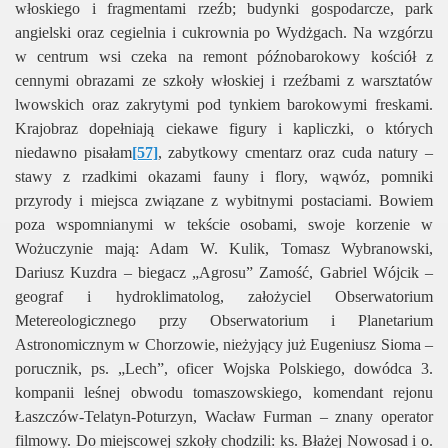
włoskiego i fragmentami rzeźb; budynki gospodarcze, park
angielski oraz cegielnia i cukrownia po Wydżgach. Na wzgórzu
w centrum wsi czeka na remont późnobarokowy kościół z
cennymi obrazami ze szkoły włoskiej i rzeźbami z warsztatów
lwowskich oraz zakrytymi pod tynkiem barokowymi freskami.
Krajobraz dopełniają ciekawe figury i kapliczki, o których
niedawno pisałam
[57]
, zabytkowy cmentarz oraz cuda natury –
stawy z rzadkimi okazami fauny i flory, wąwóz, pomniki
przyrody i miejsca związane z wybitnymi postaciami. Bowiem
poza wspomnianymi w tekście osobami, swoje korzenie w
Wożuczynie mają: Adam W. Kulik, Tomasz Wybranowski,
Dariusz Kuzdra – biegacz „Agrosu” Zamość, Gabriel Wójcik –
geograf i hydroklimatolog, założyciel Obserwatorium
Metereologicznego przy Obserwatorium i Planetarium
Astronomicznym w Chorzowie, nieżyjący już Eugeniusz Sioma –
porucznik, ps. „Lech”, oficer Wojska Polskiego, dowódca 3.
kompanii leśnej obwodu tomaszowskiego, komendant rejonu
Łaszczów-Telatyn-Poturzyn, Wacław Furman – znany operator
filmowy. Do miejscowej szkoły chodzili: ks. Błażej Nowosad i o.