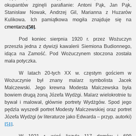
okupantów zginęli parafianie: Antoni Pąk, Jan Pąk,
Stanisław Nowak, Andrzej Gil, Marianna z Huzarów
Kulikowa. Ich pamiątkowa mogiła znajduje się na
cmentarzu
[50]
.
Pod koniec sierpnia 1920 r. przez Wożuczyn
przeszła jedna z dywizji kawalerii Siemiona Budionnego,
idąca na Zamość. Pod Wożuczynem stoczona została
mała potyczka.
W latach 20-tych XX w. częstym gościem w
Wożuczynie był znany malarz symbolista Jacek
Malczewski. Jego krewna Modesta Malczewska była
bowiem drugą żoną Józefa Wydżgi. Malarz wielokrotnie tu
bywał i malował, głównie portrety Wydżgów. Spod jego
pędzla wyszedł portret Modesty Malczewskiej oraz portret
Józefa Wydżgi (w literaturze jako Edwarda – przyp. autorki)
[51]
.