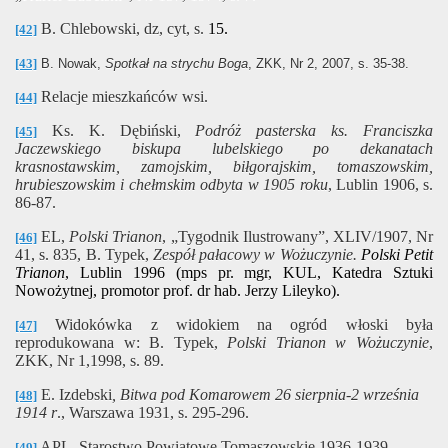
B. Chlebowski, dz, cyt, s.
15.
[42]
[43]
B. Nowak,
Spotkał na strychu Boga
,
ZKK, Nr 2, 2007, s. 35-38.
Relacje mieszkańców wsi.
[44]
Ks. K. Dębiński,
Podróż pasterska ks. Franciszka
[45]
Jaczewskiego biskupa lubelskiego po dekanatach
krasnostawskim, zamojskim, biłgorajskim, tomaszowskim,
hrubieszowskim i chełmskim odbyta w 1905 roku
, Lublin 1906, s.
86-87.
EL,
Polski Trianon
, „Tygodnik Ilustrowany”, XLIV/1907, Nr
[46]
41, s. 835, B. Typek,
Zespół pałacowy w Wożuczynie.
Polski Petit
Trianon
, Lublin 1996 (mps pr. mgr, KUL, Katedra Sztuki
Nowożytnej, promotor prof. dr hab. Jerzy Lileyko).
Widokówka z widokiem na ogród włoski była
[47]
reprodukowana w: B. Typek,
Polski Trianon w Wożuczynie
,
ZKK, Nr
1,1998, s. 89.
E. Izdebski
, Bitwa pod Komarowem 26 sierpnia-2 września
[48]
1914 r
., Warszawa 1931, s. 295-296.
APL, Starostwo Powiatowe Tomaszowskie 1936-1939,
[49]