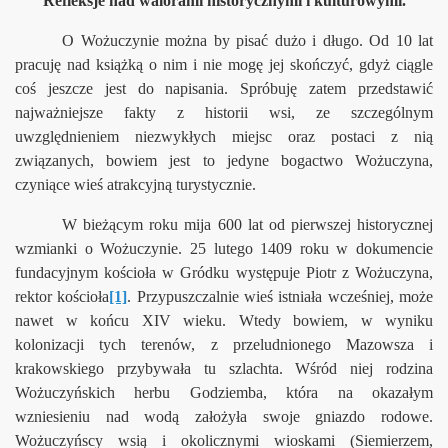
Refleksje nad walorami historycznymi i kulturowymi.
O Wożuczynie można by pisać dużo i długo. Od 10 lat
pracuję nad książką o nim i nie mogę jej skończyć, gdyż ciągle
coś jeszcze jest do napisania. Spróbuję zatem przedstawić
najważniejsze fakty z historii wsi, ze szczególnym
 odsłoną
uwzględnieniem niezwykłych miejsc oraz postaci z nią
związanych, bowiem jest to jedyne bogactwo Wożuczyna,
tysta ze zwykłego Wożuczyna
czyniące wieś atrakcyjną turystycznie.
Wożuczyna
W bieżącym roku mija 600 lat od pierwszej historycznej
wzmianki o Wożuczynie. 25 lutego 1409 roku w dokumencie
ożuczynem
fundacyjnym kościoła w Gródku występuje Piotr z Wożuczyna,
Wożuczynie
rektor kościoła
[1]
. Przypuszczalnie wieś istniała wcześniej, może
nawet w końcu XIV wieku. Wtedy bowiem, w wyniku
kolonizacji tych terenów, z przeludnionego Mazowsza i
krakowskiego przybywała tu szlachta. Wśród niej rodzina
Wożuczyńskich herbu Godziemba, która na okazałym
wzniesieniu nad wodą założyła swoje gniazdo rodowe.
Wożuczyńscy wsią i okolicznymi wioskami (Siemierzem,