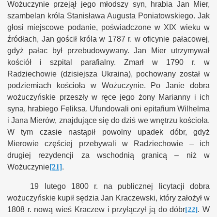
Wożuczynie przejął jego młodszy syn, hrabia Jan Mier,
szambelan króla Stanisława Augusta Poniatowskiego. Jak
głosi miejscowe podanie, poświadczone w XIX wieku w
źródłach, Jan gościł króla w 1787 r. w oficynie pałacowej,
gdyż pałac był przebudowywany. Jan Mier utrzymywał
kościół i szpital parafialny. Zmarł w 1790 r. w
Radziechowie (dzisiejsza Ukraina), pochowany został w
podziemiach kościoła w Wożuczynie. Po Janie dobra
wożuczyńskie przeszły w ręce jego żony Marianny i ich
syna, hrabiego Feliksa. Ufundowali oni epitafium Wilhelma
i Jana Mierów, znajdujące się do dziś we wnętrzu kościoła.
W tym czasie nastąpił powolny upadek dóbr, gdyż
Mierowie częściej przebywali w Radziechowie – ich
drugiej rezydencji za wschodnią granicą – niż w
Wożuczynie
[21]
.
19 lutego 1800 r. na publicznej licytacji dobra
wożuczyńskie kupił sędzia Jan Kraczewski, który założył w
1808 r. nową wieś Kraczew i przyłączył ją do dóbr
[22]
. W