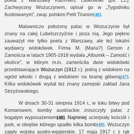
poeta z Warszawy Kazimierz Laskowski (ps. EL).
Zachwycony Wożuczynem, opisał go w „Tygodniku
Ilustrowanym”, zwąc polskim Petit Trianon
[46]
.
Malowniczo położony pałac w Wożuczynie był
znany na całej Lubelszczyźnie i poza nią. Jego piękno
zauważył nie tylko poeta z Warszawy, ale też lokalni
wydawcy widokówek. Firma M. (Maria?) Gerson z
Zamościa w latach 1905-1918 wydała „Albumik – Zamość i
okolice”, w którym m.in. zamieściła dwie widokówki
przedstawiające
Wożuczyn (1912
r.): jedną z widokiem na
ogród włoski i drugą z widokiem na bramę główną
[47]
.
Kilka widokówek wydał też znany zamojski zakład Jana
Strzyżowskiego.
W dniach 30-31 sierpnia 1914 r., w toku bitwy pod
Komarowem, bomby austriackie zniszczyły pałac z
bogatym wyposażeniem
[48]
. Najmniej
ucierpiały kościół i
park, w obrębie którego spadło kilka bomb
[49]
. Wożuczyn
zajęły wojska austro-węgierskie. 17 maja 1917 r. z rąk