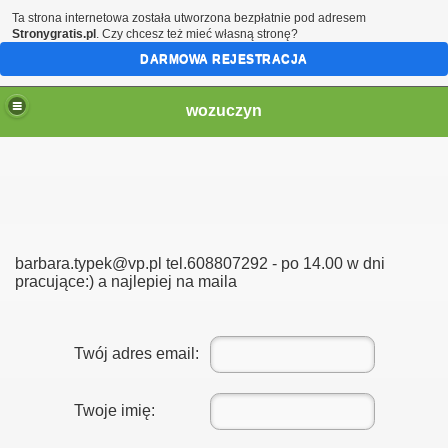
Ta strona internetowa została utworzona bezpłatnie pod adresem
Stronygratis.pl
. Czy chcesz też mieć własną stronę?
DARMOWA REJESTRACJA
wozuczyn
CKIE
barbara.typek@vp.pl tel.608807292 - po 14.00 w dni
racowania
pracujące:) a najlepiej na maila
Twój adres email:
IE
e
Twoje imię:
NIE