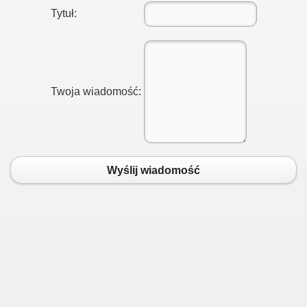
Tytuł:
zyna i Okolic
Twoja wiadomość:
k do biografii
Wyślij wiadomość