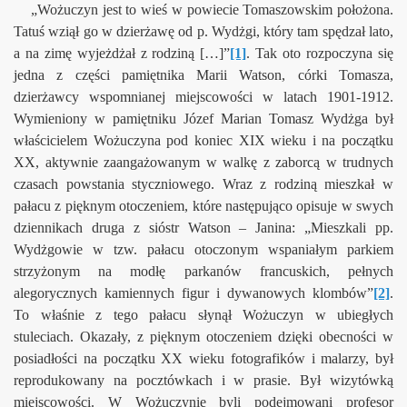
„Wożuczyn jest to wieś w powiecie Tomaszowskim położona.
Tatuś wziął go w dzierżawę od p. Wydżgi, który tam spędzał lato,
a na zimę wyjeżdżał z rodziną
[…]”
[1]
.
Tak oto rozpoczyna się
jedna z części pamiętnika Marii Watson, córki Tomasza,
dzierżawcy wspomnianej miejscowości w latach 1901-1912.
 odsłoną
Wymieniony w pamiętniku Józef Marian Tomasz Wydżga był
właścicielem Wożuczyna pod koniec XIX wieku i na początku
tysta ze zwykłego Wożuczyna
XX, aktywnie zaangażowanym w walkę z zaborcą w trudnych
czasach powstania styczniowego. Wraz z rodziną mieszkał w
Wożuczyna
pałacu z pięknym otoczeniem, które następująco opisuje w swych
dziennikach druga z sióstr Watson – Janina: „Mieszkali pp.
ożuczynem
Wydżgowie w tzw. pałacu otoczonym wspaniałym parkiem
Wożuczynie
strzyżonym na modłę parkanów francuskich, pełnych
alegorycznych kamiennych figur i dywanowych klombów”
[2]
.
To właśnie z tego pałacu słynął Wożuczyn w ubiegłych
stuleciach. Okazały, z pięknym otoczeniem dzięki obecności w
posiadłości na początku XX wieku fotografików i malarzy, był
reprodukowany na pocztówkach i w prasie. Był wizytówką
miejscowości. W Wożuczynie byli podejmowani profesor