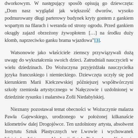
dworkowym. W następujący sposób opisują go dziewczęta:
„Dom nasz wyglądał jak większość dworów, wysoko
podmurowany długi parterowy budynek kryty gontem z gankiem
wspartym na filarach i weranda od strony ogrodu. Przed gankiem
okrągły zajazd obrzeżony żywopłotem […] na środku duży
klomb, naprzeciwko ganku brama wjazdowa”
[3]
.
Watsonowie jako właściciele ziemscy przywiązywali dużą
uwagę do wykształcenia swoich dzieci. Zatrudniali nauczycieli w
wielu dziedzinach. Do Wożuczyna przyjeżdżała nauczycielka
języka francuskiego i niemieckiego. Dziewczęta uczyły się pod
kierunkiem Marii Kiełczewskiej późniejszej współtwórczyni
szkoły rzemiosła artystycznego w Nałęczowie i uzdolnionej w
dziedzinie rysunku i malarstwa Zofii Niedabylskiej.
Nieznany pozostawał temat obecności w Wożuczynie malarza
Pawła Gajewskiego, urodzonego w położonej kilkanaście
kilometrów dalej Drogojówce. Ten uzdolniony artysta, absolwent
Instytutu Sztuk Plastycznych we Lwowie i wychowanek