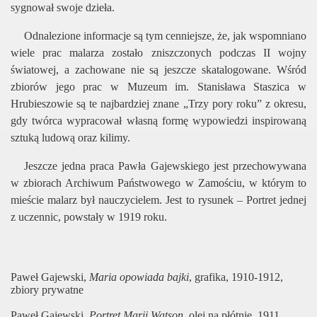
sygnował swoje dzieła.
Odnalezione informacje są tym cenniejsze, że, jak wspomniano
wiele prac malarza zostało zniszczonych podczas II wojny
światowej, a zachowane nie są jeszcze skatalogowane. Wśród
zbiorów jego prac w Muzeum im. Stanisława Staszica w
Hrubieszowie są te najbardziej znane „Trzy pory roku” z okresu,
gdy twórca wypracował własną formę wypowiedzi inspirowaną
sztuką ludową oraz kilimy.
Jeszcze jedna praca Pawła Gajewskiego jest przechowywana
w zbiorach Archiwum Państwowego w Zamościu, w którym to
mieście malarz był nauczycielem. Jest to rysunek – Portret jednej
z uczennic, powstały w 1919 roku.
Paweł Gajewski,
Maria opowiada bajki
, grafika, 1910-1912,
zbiory prywatne
Paweł Gajewski,
Portret Marii Watson
, olej na płótnie, 1911,