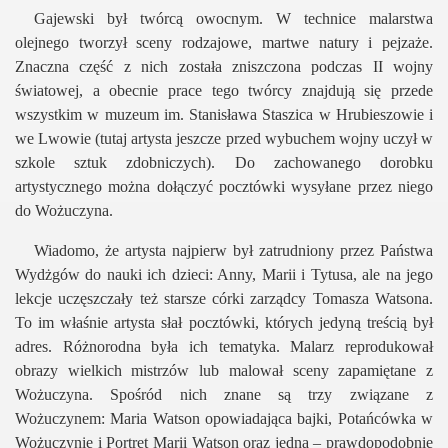
Gajewski był twórcą owocnym. W technice malarstwa
olejnego tworzył sceny rodzajowe, martwe natury i pejzaże.
Znaczna część z nich została zniszczona podczas II wojny
światowej, a obecnie prace tego twórcy znajdują się przede
wszystkim w muzeum im. Stanisława Staszica w Hrubieszowie i
we Lwowie (tutaj artysta jeszcze przed wybuchem wojny uczył w
szkole sztuk zdobniczych). Do zachowanego dorobku
artystycznego można dołączyć pocztówki wysyłane przez niego
do Wożuczyna.
Wiadomo, że artysta najpierw był zatrudniony przez Państwa
Wydżgów do nauki ich dzieci: Anny, Marii i Tytusa, ale na jego
lekcje uczęszczały też starsze córki zarządcy Tomasza Watsona.
To im właśnie artysta słał pocztówki, których jedyną treścią był
adres. Różnorodna była ich tematyka. Malarz reprodukował
obrazy wielkich mistrzów lub malował sceny zapamiętane z
Wożuczyna. Spośród nich znane są trzy związane z
Wożuczynem: Maria Watson opowiadająca bajki, Potańcówka w
Wożuczynie i Portret Marii Watson oraz jedna – prawdopodobnie