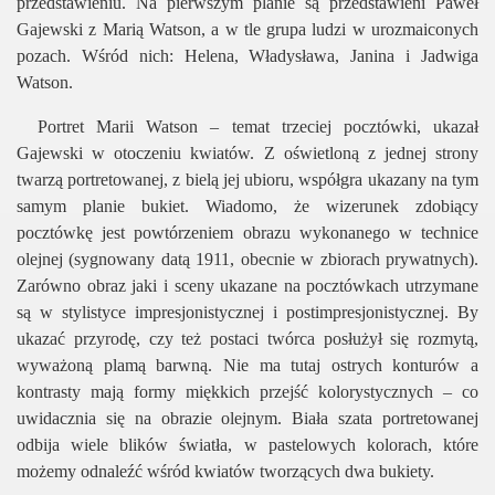
przedstawieniu. Na pierwszym planie są przedstawieni Paweł
Gajewski z Marią Watson, a w tle grupa ludzi w urozmaiconych
pozach. Wśród nich: Helena, Władysława, Janina i Jadwiga
Watson.
Portret Marii Watson – temat trzeciej pocztówki, ukazał
Gajewski w otoczeniu kwiatów. Z oświetloną z jednej strony
twarzą portretowanej, z bielą jej ubioru, współgra ukazany na tym
samym planie bukiet. Wiadomo, że wizerunek zdobiący
pocztówkę jest powtórzeniem obrazu wykonanego w technice
olejnej (sygnowany datą 1911, obecnie w zbiorach prywatnych).
Zarówno obraz jaki i sceny ukazane na pocztówkach utrzymane
są w stylistyce impresjonistycznej i postimpresjonistycznej. By
ukazać przyrodę, czy też postaci twórca posłużył się rozmytą,
wyważoną plamą barwną. Nie ma tutaj ostrych konturów a
kontrasty mają formy miękkich przejść kolorystycznych – co
uwidacznia się na obrazie olejnym. Biała szata portretowanej
odbija wiele blików światła, w pastelowych kolorach, które
możemy odnaleźć wśród kwiatów tworzących dwa bukiety.