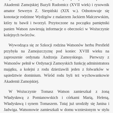
Akademii Zamojskiej Bazyli Rudomicz (XVII wiek) i rysownik
amator Seweryn Z. Sierpiński (XIX w.). Odnotowuje się
konotacje rodzinne Wydżgów z malarzem Jackiem Malczewskim,
który tu bawił i tworzył. Przytoczone na początku pamiętniki
Pawła Gajewskiego
panien Watson zawierają informacje o obecności w Wożuczynie
kolejnych twórców.
IE
Wywodząca się ze Szkocji rodzina Watsonów herbu Presfield
e
przybyła na Zamojszczyznę pod koniec XVIII wieku na
zaproszenie ordynata Andrzeja Zamoyskiego.
Pierwszy z
NIE
Watsonów pełnił w Ordynacji Zamoyskich funkcję administratora
zyna i Okolic
majątku, a kolejni z rodu dzierżawili jeden z folwarków w
sąsiedztwie dominium. Wśród rodu byli też wychowankowie
Akademii Zamojskiej.
W Wożuczynie Tomasz Watson zamieszkał z żoną
Władysławą z Pomianowskich i córkami Marią, Heleną,
k do biografii
Władysławą i synem Tomaszem. Tutaj już urodziły się Janina i
Jadwiga. Watsonowie zamieszkali w domu wzniesionym w stylu