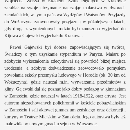
Wojciecha Weissa w Akademii Sztuk Pięknych w Krakowie
zarabiał na swoje utrzymanie nauczając malarstwa w dworach
ziemiańskich, w tym u państwa Wydżgów i Watsonów. Przyjazdy
do Wożuczyna zaowocowały przyjaźnią w późniejszych latach,
gdy druga z wymienionych rodzin była zmuszona wyjechać do
Kijowa a Gajewski wyjechał do Krakowa.
Paweł Gajewski był dobrze zapowiadającym się twórcą.
Świadczy o tym uzyskanie stypendium w Paryżu. Malarz po
zdobyciu wykształcenia zdecydował się powrócić bliżej miejsca
urodzenia, a zdobyte doświadczenie zaowocowało pomysłem
powołania szkoły przemysłu ludowego w Horodle (ok. 30 km od
Wożuczyna), gdzie nauczał m.in. wytwarzania przedmiotów z
gliny. Gajewski dał się poznać jako dobry pedagog w gimnazjum
w Zamościu, gdzie nauczał w latach 1918-1922, oraz artysta. Jest
autorem niezachowanych polichromii w kościele pobazyliańskim
w Zamościu i sali aktowej gimnazjum żeńskiego oraz dekoracji i
kurtyny w Teatrze Miejskim w Zamościu. Jego autorstwa były też
malowidła w nowym gmachu sejmu w Warszawie.