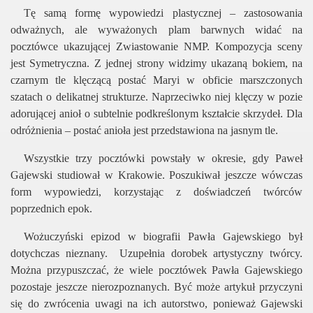
Tę samą formę wypowiedzi plastycznej – zastosowania
odważnych, ale wyważonych plam barwnych widać na
pocztówce ukazującej Zwiastowanie NMP. Kompozycja sceny
jest Symetryczna. Z jednej strony widzimy ukazaną bokiem, na
czarnym tle klęczącą postać Maryi w obficie marszczonych
szatach o delikatnej strukturze. Naprzeciwko niej klęczy w pozie
adorującej anioł o subtelnie podkreślonym kształcie skrzydeł. Dla
odróżnienia – postać anioła jest przedstawiona na jasnym tle.
Wszystkie trzy pocztówki powstały w okresie, gdy Paweł
Gajewski studiował w Krakowie. Poszukiwał jeszcze wówczas
form wypowiedzi, korzystając z doświadczeń twórców
poprzednich epok.
Wożuczyński epizod w biografii Pawła Gajewskiego był
dotychczas nieznany.
Uzupełnia dorobek artystyczny twórcy.
Można przypuszczać, że wiele pocztówek Pawła Gajewskiego
pozostaje jeszcze nierozpoznanych. Być może artykuł przyczyni
się do zwrócenia uwagi na ich autorstwo, ponieważ Gajewski