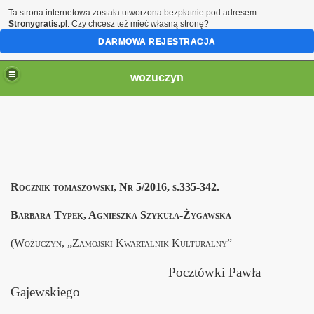
Ta strona internetowa została utworzona bezpłatnie pod adresem
Stronygratis.pl
. Czy chcesz też mieć własną stronę?
DARMOWA REJESTRACJA
wozuczyn
CKIE
Rocznik tomaszowski, Nr 5/2016, s.335-342.
racowania
Barbara Typek, Agnieszka Szykuła-Żygawska
(Wożuczyn, „Zamojski Kwartalnik Kulturalny”
Pocztówki Pawła
kowski z Siemnic i S.Gajewski z Wożuczyna
Gajewskiego
renie parafii Wożuczyn